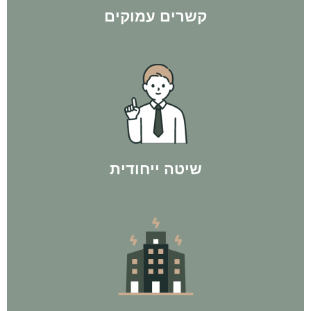
קשרים עמוקים
עסקאות פליפ ולפי חוק ה-300 - ורק אז משקיעים בנכס מניב.
"מניבים". קודם כל מגיעים למספר האישי של הלקוח, באמצעות
אנחנו פועלים בשיטת המהפך - לא רצים ישר לקנות נכסים
שיטה ייחודית
בישראל עם ליווי של אלפי לקוחות מרוצים ל100% הצלחה.
לחברת BP Group יש את המוניטין הרב ביותר בתחום ההשקעות