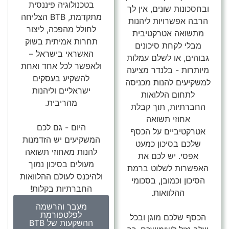
בטכנולוגיה פיננסית
ובחסכונות שונים, אין לך
מתקדמת, BTB הצליחה
הרבה אפשרויות ליהנות
לחולל מהפכה, ליצור
מתשואה אטרקטיבית
תחרות אמיתית בשוק
מבלי לקחת סיכונים
האשראי בישראל –
גבוהים, או לשלם עמלות
ולאפשר לכל אחד ואחת
מיותרות - בלנדר מציעה
להשקיע בעסקים
למשקיעים להנות מכניסה
ישראליים וליהנות
לתחום הללואות
מהריבית.
החברתיות, תוך קבלת
אחוזי תשואה
היום - גם לכם
אטרקטיביים על הכסף
המשקיעים יש הזדמנות
שלכם בסיכון כמעט
להנות מאחוזי תשואה
אפסי. יש לכם את
מעולים בסיכון נמוך
האפשרות לשלוט ברמת
ולהיכנס לעולם ההלוואות
הסיכון וכמובן, בסכומי
החברתיות בקלות!
ההלוואות.
מעבר והרשמה
לפלטפורמת
הכסף שלכם מוגן ובכל
ההשקעות של BTB