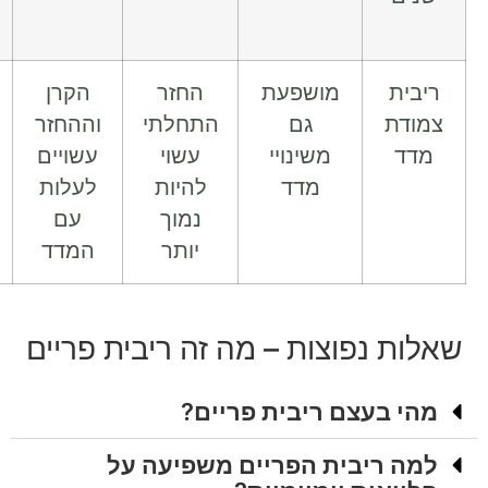
עתידי
מושפעת
החזר
הקרן
מי שמבין
גם
התחלתי
וההחזר
את סיכון
משינויי
עשוי
עשויים
ההצמדה
מדד
להיות
לעלות
ובודק
נמוך
עם
תרחישים
יותר
המדד
נפוצות – מה זה ריבית פריים
עצם ריבית פריים?
יבית הפריים משפיעה על