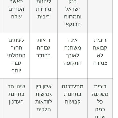
בנק
ליהנות
כאשר
להתמודד
ישראל
מירידת
הפריים
עם
והמרווח
ריבית
עולה
תנודתיות
הבנקאי
אינה
ודאות
לעיתים
מי
משתנה
גבוהה
החזר
שמעדיף
לאורך
בהחזר
התחלתי
יציבות
התקופה
גבוה
וביטחון
יותר
תזרימי
מתעדכנת
איזון בין
שינוי חד
מי
בתחנות
גמישות
בתחנת
שמתכנן
קבועות
לוודאות
העדכון
מחזור,
חלקית
מכירה או
פירעון