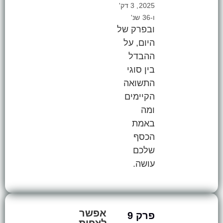
2025, 3 דק'
ו-36 שנ'
ובפרק של
היום, על
ההבדל
בין סוגי
התשואה
הקיימים
ומה
באמת
הכסף
שלכם
עושה.
אפשר
פרק 9
לצפות