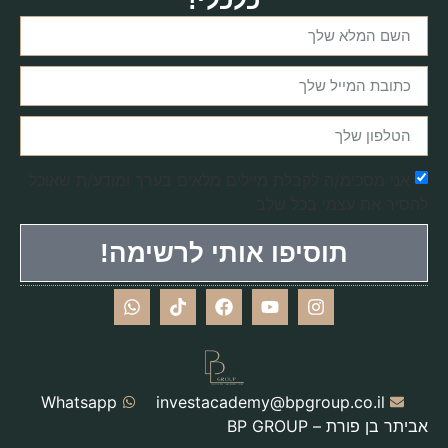
אני מסכימ/ה לקבלת מיילים מלאים בערך ומודע/ת שאוכל
להסיר את עצמי בכל שלב
תוסיפו אותי לרשימה!
Whatsapp
investacademy@bpgroup.co.il
אביתר בן פורת – BP GROUP