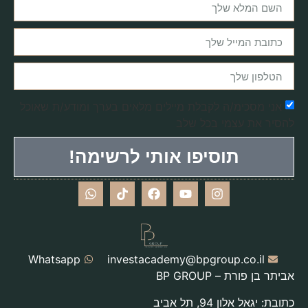
אני מסכימ/ה לקבלת מיילים מלאים בערך ומודע/ת שאוכל
להסיר את עצמי בכל שלב
תוסיפו אותי לרשימה!
Whatsapp
investacademy@bpgroup.co.il
אביתר בן פורת – BP GROUP
כתובת: יגאל אלון 94, תל אביב