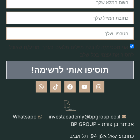
אני מסכימ/ה לקבלת מיילים מלאים בערך ומודע/ת שאוכל
להסיר את עצמי בכל שלב
תוסיפו אותי לרשימה!
Whatsapp
investacademy@bpgroup.co.il
אביתר בן פורת – BP GROUP
כתובת: יגאל אלון 94, תל אביב