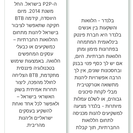
ה-P2P בישראל. החל
משנת 2014. מיום
היווסדה, קידמה BTB
בלנדר - הלוואות
חקיקה שתאפשר לציבור
והשקעות בין אנשים
בישראל ליהנות מתחום
בלנדר היא חברת פינטק
ההלוואות החברתיות –
בינלאומית המתמחה
כמשקיעים או כבעלי
בפתרונות מימון ומתן
עסקים המחפשים
הלוואות חברתיות. היום,
הלוואה. באמצעות שימוש
אם יש לך כסף פנוי בבנק
בטכנולוגיה פיננסית
ובחסכונות שונים, אין לך
מתקדמת, BTB הצליחה
הרבה אפשרויות ליהנות
לחולל מהפכה, ליצור
מתשואה אטרקטיבית
תחרות אמיתית בשוק
מבלי לקחת סיכונים
האשראי בישראל –
גבוהים, או לשלם עמלות
ולאפשר לכל אחד ואחת
מיותרות - בלנדר מציעה
להשקיע בעסקים
למשקיעים להנות מכניסה
ישראליים וליהנות
לתחום הללואות
מהריבית.
החברתיות, תוך קבלת