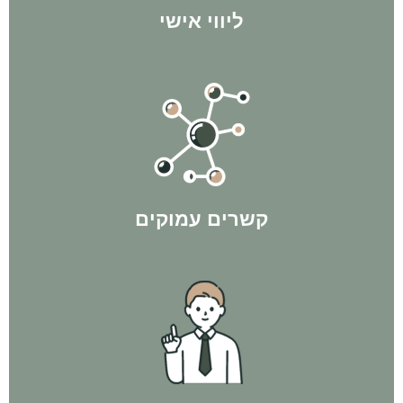
ליווי אישי
בתהליך ולהשיג לך תוצאות מקסימליות!
הקשרים שיצרנו במהלך השנים בהחלט הולכים להיות לטובתך
קשרים עמוקים
עסקאות פליפ ולפי חוק ה-300 - ורק אז משקיעים בנכס מניב.
"מניבים". קודם כל מגיעים למספר האישי של הלקוח, באמצעות
אנחנו פועלים בשיטת המהפך - לא רצים ישר לקנות נכסים