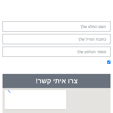
אנחנו כאן בשבילך משלב ההתלבטות, התכנון - ועד
ההצלחה!
מזמינים אותך להשאיר פרטים כאן בטופס למטה
ואנחנו ניצור איתך קשר בהקדם!
אני מסכימ/ה לקבלת מיילים מלאים בערך ומודע/ת שאוכל
להסיר את עצמי בכל שלב
צרו איתי קשר!