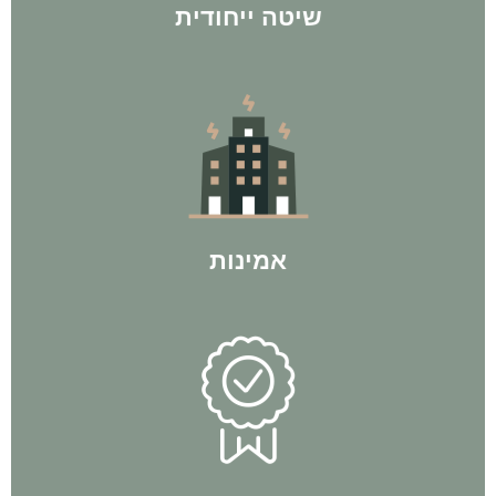
שיטה ייחודית
בישראל עם ליווי של אלפי לקוחות מרוצים ל100% הצלחה.
לחברת BP Group יש את המוניטין הרב ביותר בתחום ההשקעות
אמינות
מתוך הניסיון האישי שלו.
לעצמאות כלכלית עוד לפני שהתחיל בתהליכי ליווי והיום מלמד
אין חכם כבעל ניסיון. אביתר בן פורת - מייסד החברה, הגיע