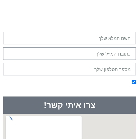
שנתאם שיחת היכרות?
אנחנו כאן בשבילך משלב ההתלבטות, התכנון - ועד
ההצלחה!
מזמינים אותך להשאיר פרטים כאן בטופס למטה
ואנחנו ניצור איתך קשר בהקדם!
אני מסכימ/ה לקבלת מיילים מלאים בערך ומודע/ת שאוכל
להסיר את עצמי בכל שלב
צרו איתי קשר!