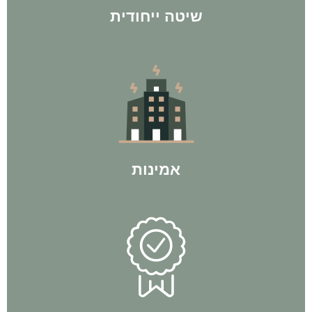
שיטה ייחודית
בישראל עם ליווי של אלפי לקוחות מרוצים ל100% הצלחה.
לחברת BP Group יש את המוניטין הרב ביותר בתחום ההשקעות
אמינות
מתוך הניסיון האישי שלו.
לעצמאות כלכלית עוד לפני שהתחיל בתהליכי ליווי והיום מלמד
אין חכם כבעל ניסיון. אביתר בן פורת - מייסד החברה, הגיע