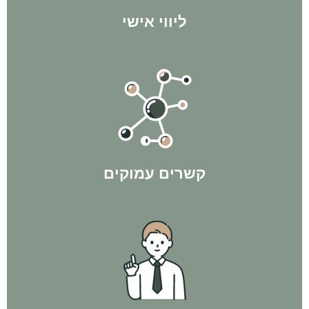
ליווי אישי
בתהליך ולהשיג לך תוצאות מקסימליות!
הקשרים שיצרנו במהלך השנים בהחלט הולכים להיות לטובתך
קשרים עמוקים
עסקאות פליפ ולפי חוק ה-300 - ורק אז משקיעים בנכס מניב.
"מניבים". קודם כל מגיעים למספר האישי של הלקוח, באמצעות
אנחנו פועלים בשיטת המהפך - לא רצים ישר לקנות נכסים