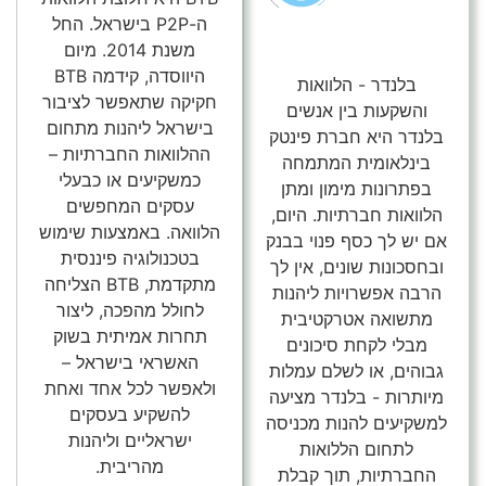
ה-P2P בישראל. החל
משנת 2014. מיום
היווסדה, קידמה BTB
בלנדר - הלוואות
חקיקה שתאפשר לציבור
והשקעות בין אנשים
בישראל ליהנות מתחום
בלנדר היא חברת פינטק
ההלוואות החברתיות –
בינלאומית המתמחה
כמשקיעים או כבעלי
בפתרונות מימון ומתן
עסקים המחפשים
הלוואות חברתיות. היום,
הלוואה. באמצעות שימוש
אם יש לך כסף פנוי בבנק
בטכנולוגיה פיננסית
ובחסכונות שונים, אין לך
מתקדמת, BTB הצליחה
הרבה אפשרויות ליהנות
לחולל מהפכה, ליצור
מתשואה אטרקטיבית
תחרות אמיתית בשוק
מבלי לקחת סיכונים
האשראי בישראל –
גבוהים, או לשלם עמלות
ולאפשר לכל אחד ואחת
מיותרות - בלנדר מציעה
להשקיע בעסקים
למשקיעים להנות מכניסה
ישראליים וליהנות
לתחום הללואות
מהריבית.
החברתיות, תוך קבלת