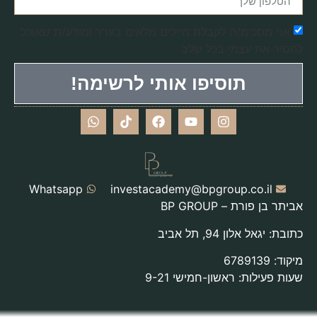
אני מסכימ/ה לקבלת מיילים מלאים בערך ומודע/ת שאוכל
להסיר את עצמי בכל שלב
תוסיפו אותי לרשימה!
Whatsapp
investacademy@bpgroup.co.il
אביתר בן פורת – BP GROUP
כתובת: יגאל אלון 94, תל אביב
מיקוד: 6789139
שעות פעילות: ראשון-חמישי 9-21