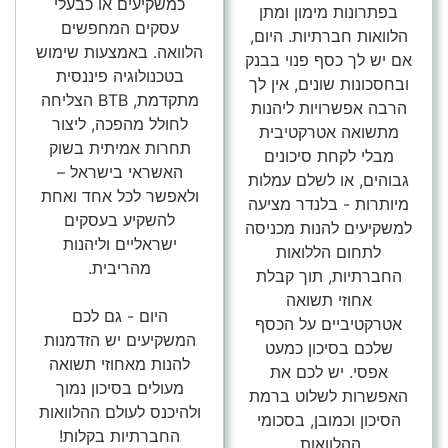
כמשקיעים או כבעלי
בפתרונות מימון ומתן
עסקים המחפשים
הלוואות חברתיות. היום,
הלוואה. באמצעות שימוש
אם יש לך כסף פנוי בבנק
בטכנולוגיה פיננסית
ובחסכונות שונים, אין לך
מתקדמת, BTB הצליחה
הרבה אפשרויות ליהנות
לחולל מהפכה, ליצור
מתשואה אטרקטיבית
תחרות אמיתית בשוק
מבלי לקחת סיכונים
האשראי בישראל –
גבוהים, או לשלם עמלות
ולאפשר לכל אחד ואחת
מיותרות - בלנדר מציעה
להשקיע בעסקים
למשקיעים להנות מכניסה
ישראליים וליהנות
לתחום הללואות
מהריבית.
החברתיות, תוך קבלת
אחוזי תשואה
היום - גם לכם
אטרקטיביים על הכסף
המשקיעים יש הזדמנות
שלכם בסיכון כמעט
להנות מאחוזי תשואה
אפסי. יש לכם את
מעולים בסיכון נמוך
האפשרות לשלוט ברמת
ולהיכנס לעולם ההלוואות
הסיכון וכמובן, בסכומי
החברתיות בקלות!
ההלוואות.