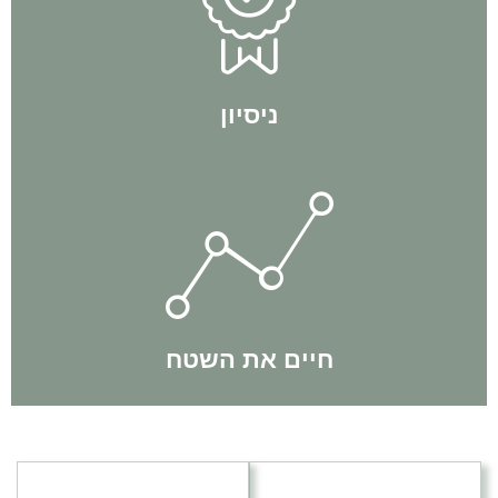
מתוך הניסיון האישי שלו.
לעצמאות כלכלית עוד לפני שהתחיל בתהליכי ליווי והיום מלמד
אין חכם כבעל ניסיון. אביתר בן פורת - מייסד החברה, הגיע
ניסיון
תוך כדי תנועה.
באופן יומיומי ותמיד שומרים על דינאמיות ומתעדכנים בשינויים
הצוות שלנו חי את השטח באופן קבוע. אנחנו מבצעים עסקאות
חיים את השטח