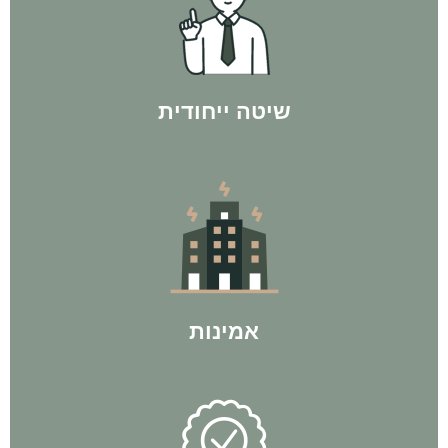
עסקאות פליפ ולפי חוק ה-300 - ורק אז משקיעים בנכס מניב.
"מניבים". קודם כל מגיעים למספר האישי של הלקוח, באמצעות
אנחנו פועלים בשיטת המהפך - לא רצים ישר לקנות נכסים
שיטה ייחודית
בישראל עם ליווי של אלפי לקוחות מרוצים ל100% הצלחה.
לחברת BP Group יש את המוניטין הרב ביותר בתחום ההשקעות
אמינות