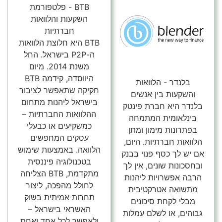
BTB - פלטפורמת
השקעות והלוואות
חברתיות
BTB היא חלוצת הלוואות
ה-P2P בישראל. החל
משנת 2014. מיום
היווסדה, קידמה BTB
בלנדר - הלוואות
חקיקה שתאפשר לציבור
והשקעות בין אנשים
בישראל ליהנות מתחום
בלנדר היא חברת פינטק
ההלוואות החברתיות –
בינלאומית המתמחה
כמשקיעים או כבעלי
בפתרונות מימון ומתן
עסקים המחפשים
הלוואות חברתיות. היום,
הלוואה. באמצעות שימוש
אם יש לך כסף פנוי בבנק
בטכנולוגיה פיננסית
ובחסכונות שונים, אין לך
מתקדמת, BTB הצליחה
הרבה אפשרויות ליהנות
לחולל מהפכה, ליצור
מתשואה אטרקטיבית
תחרות אמיתית בשוק
מבלי לקחת סיכונים
האשראי בישראל –
גבוהים, או לשלם עמלות
ולאפשר לכל אחד ואחת