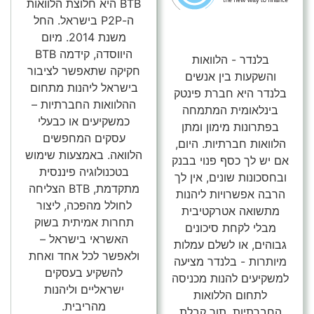
BTB היא חלוצת הלוואות
ה-P2P בישראל. החל
משנת 2014. מיום
היווסדה, קידמה BTB
בלנדר - הלוואות
חקיקה שתאפשר לציבור
והשקעות בין אנשים
בישראל ליהנות מתחום
בלנדר היא חברת פינטק
ההלוואות החברתיות –
בינלאומית המתמחה
כמשקיעים או כבעלי
בפתרונות מימון ומתן
עסקים המחפשים
הלוואות חברתיות. היום,
הלוואה. באמצעות שימוש
אם יש לך כסף פנוי בבנק
בטכנולוגיה פיננסית
ובחסכונות שונים, אין לך
מתקדמת, BTB הצליחה
הרבה אפשרויות ליהנות
לחולל מהפכה, ליצור
מתשואה אטרקטיבית
תחרות אמיתית בשוק
מבלי לקחת סיכונים
האשראי בישראל –
גבוהים, או לשלם עמלות
ולאפשר לכל אחד ואחת
מיותרות - בלנדר מציעה
להשקיע בעסקים
למשקיעים להנות מכניסה
ישראליים וליהנות
לתחום הללואות
מהריבית.
החברתיות, תוך קבלת