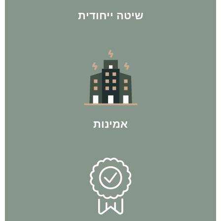
שיטה ייחודית
בישראל עם ליווי של אלפי לקוחות מרוצים ל100% הצלחה.
לחברת BP Group יש את המוניטין הרב ביותר בתחום ההשקעות
אמינות
מתוך הניסיון האישי שלו.
לעצמאות כלכלית עוד לפני שהתחיל בתהליכי ליווי והיום מלמד
אין חכם כבעל ניסיון. אביתר בן פורת - מייסד החברה, הגיע