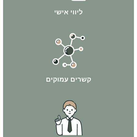
ליווי אישי
בתהליך ולהשיג לך תוצאות מקסימליות!
הקשרים שיצרנו במהלך השנים בהחלט הולכים להיות לטובתך
קשרים עמוקים
עסקאות פליפ ולפי חוק ה-300 - ורק אז משקיעים בנכס מניב.
"מניבים". קודם כל מגיעים למספר האישי של הלקוח, באמצעות
אנחנו פועלים בשיטת המהפך - לא רצים ישר לקנות נכסים