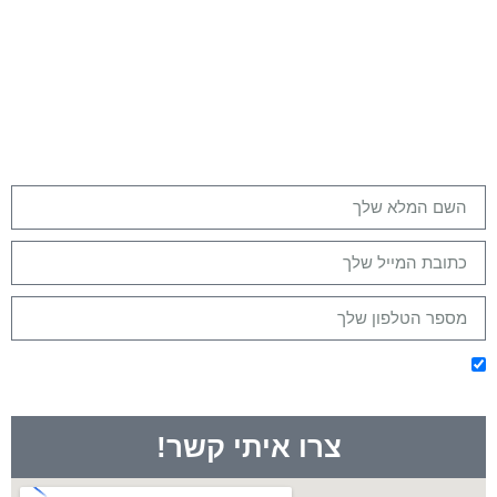
שנתאם שיחת היכרות?
אנחנו כאן בשבילך משלב ההתלבטות, התכנון - ועד
ההצלחה!
מזמינים אותך להשאיר פרטים כאן בטופס למטה
ואנחנו ניצור איתך קשר בהקדם!
אני מסכימ/ה לקבלת מיילים מלאים בערך ומודע/ת שאוכל
להסיר את עצמי בכל שלב
צרו איתי קשר!