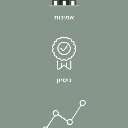
לחברת BP Group יש את המוניטין הרב ביותר בתחום ההשקעות
אמינות
הניסיון האישי שלו.
לעצמאות כלכלית עוד לפני שהתחיל בתהליכי ליווי והיום מלמד מתוך
אין חכם כבעל ניסיון. אביתר בן פורת - מייסד החברה, הגיע
ניסיון
כדי תנועה.
באופן יומיומי ותמיד שומרים על דינאמיות ומתעדכנים בשינויים תוך