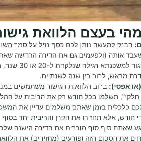
הי בעצם הלוואת גישור
:
הבנק למעשה נותן לכם כסף נזיל על סמך השווי
עבד אותה (ולפעמים גם את הדירה החדשה שאתם 
בניגוד למשכנתא ר
רת מראש, לרוב בין שנה לשנתיים.
או אפסי):
ברוב הלוואות הגישור משתמשים במנגנ
יס חלקי", תשלמו בכל חודש רק את הריבית על ההל
כם כלכלית בזמן שאתם משלמים עדיין את המשכנת
 חודש, אלא תחזירו את הקרן והריבית יחד בסוף 
ע שאתם סוף סוף מוכרים את הדירה הישנה שלכ
ים את הסכום הזה ופורעים (מחזירים) את הלווא