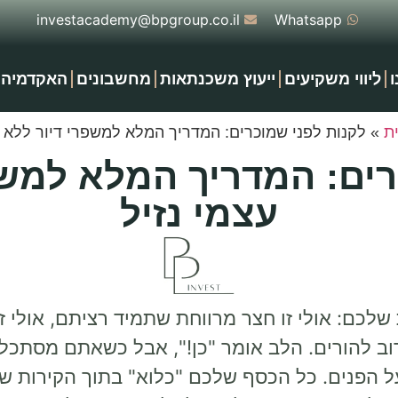
investacademy@bpgroup.co.il
Whatsapp
ו
ליווי משקיעים
ייעוץ משכנתאות
מחשבונים
האקדמיה
ת
»
לקנות לפני שמוכרים: המדריך המלא למשפרי דיור ללא הו
רים: המדריך המלא למשפר
עצמי נזיל
כם: אולי זו חצר מרווחת שתמיד רציתם, אולי ז
וב להורים. הלב אומר "כן!", אבל כשאתם מסתכל
 הפנים. כל הכסף שלכם "כלוא" בתוך הקירות של