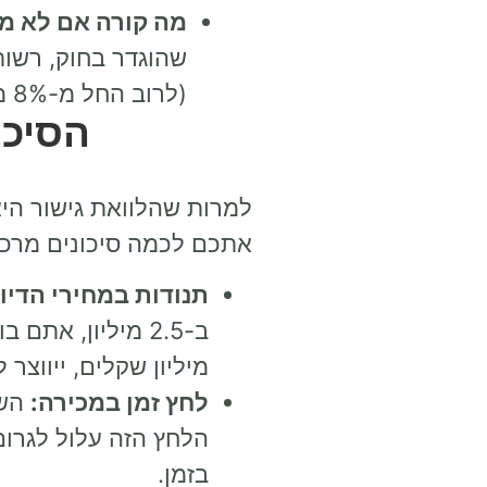
מה קורה אם לא מו
שהוגדר בחוק, רשו
(לרוב החל מ-8% משווי הנכס החדש!), בתוספת ריבית והצמדה. לכן, התזמון כאן הוא קריטי.
הסיכו
למרות שהלוואת גישור היא
אתכם לכמה סיכונים מרכזי
תנודות במחירי הדיור
מיליון שקלים, ייווצר לכם "בור" תק
לחץ זמן במכירה:
השע
הלחץ הזה עלול לגרו
בזמן.