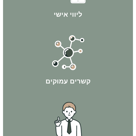
ליווי אישי
בתהליך ולהשיג לך תוצאות מקסימליות!
הקשרים שיצרנו במהלך השנים בהחלט הולכים להיות לטובתך
קשרים עמוקים
עסקאות פליפ ולפי חוק ה-300 - ורק אז משקיעים בנכס מניב.
"מניבים". קודם כל מגיעים למספר האישי של הלקוח, באמצעות
אנחנו פועלים בשיטת המהפך - לא רצים ישר לקנות נכסים