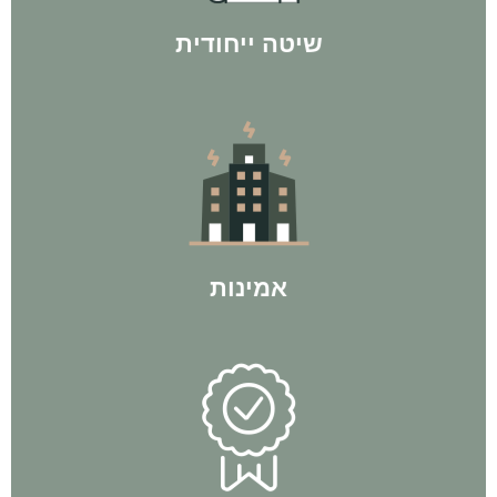
שיטה ייחודית
בישראל עם ליווי של אלפי לקוחות מרוצים ל100% הצלחה.
לחברת BP Group יש את המוניטין הרב ביותר בתחום ההשקעות
אמינות
מתוך הניסיון האישי שלו.
לעצמאות כלכלית עוד לפני שהתחיל בתהליכי ליווי והיום מלמד
אין חכם כבעל ניסיון. אביתר בן פורת - מייסד החברה, הגיע