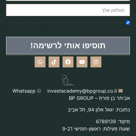
אני מסכימ/ה לקבלת מיילים מלאים בערך ומודע/ת שאוכל
להסיר את עצמי בכל שלב
תוסיפו אותי לרשימה!
Whatsapp
investacademy@bpgroup.co.il
אביתר בן פורת – BP GROUP
כתובת: יגאל אלון 94, תל אביב
מיקוד: 6789139
שעות פעילות: ראשון-חמישי 9-21