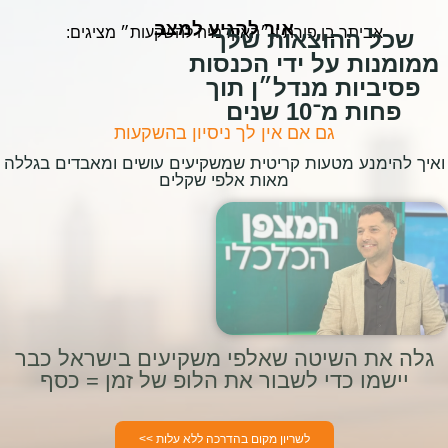
איך להגיע למצב
אביתר בן פורת ו-״האקדמיה להשקעות״ מציגים:
שכל ההוצאות שלך
ממומנות על ידי הכנסות
פסיביות מנדל״ן תוך
פחות מ־10 שנים
גם אם אין לך ניסיון בהשקעות
ואיך להימנע מטעות קריטית שמשקיעים עושים ומאבדים בגללה
מאות אלפי שקלים
גלה את השיטה שאלפי משקיעים בישראל כבר
יישמו כדי לשבור את הלופ של זמן = כסף
לשריון מקום בהדרכה ללא עלות >>