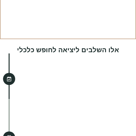
אלו השלבים ליציאה לחופש כלכלי
מיפוי המצב הנוכחי
זה השלב הראשון: להבין איפה אתה נמצא
כרגע, מה נקודת הפתיחה שלנו לפני שנצא
לדרך
תכנון אסטרטגי